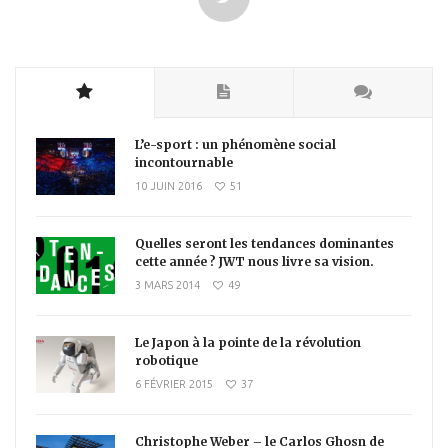
L’e-sport : un phénomène social
incontournable
10 JUIN 2016
51
Quelles seront les tendances dominantes
cette année ? JWT nous livre sa vision.
3 MARS 2014
49
Le Japon à la pointe de la révolution
robotique
6 FÉVRIER 2015
37
Christophe Weber – le Carlos Ghosn de