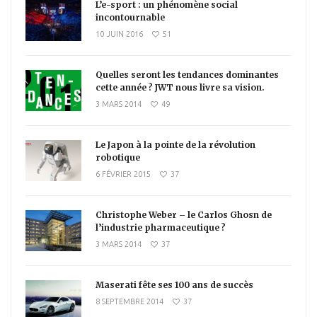
L’e-sport : un phénomène social
incontournable
10 JUIN 2016
51
Quelles seront les tendances dominantes
cette année ? JWT nous livre sa vision.
3 MARS 2014
49
Le Japon à la pointe de la révolution
robotique
6 FÉVRIER 2015
37
Christophe Weber – le Carlos Ghosn de
l’industrie pharmaceutique ?
3 MARS 2014
37
Maserati fête ses 100 ans de succès
8 SEPTEMBRE 2014
37