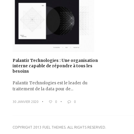
Palantir Technologies : Une organisation
interne capable de répondre à tous les
besoins
Palantir Technologies est le leader du
traitement de la data pour de...
30 JANVIER 2020
•
0
•
0
COPYRIGHT 2013 FUEL THEMES. ALL RIGHTS RESERVED.