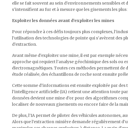
elle se fait souvent au sein d’environnements sensibles et d
s’intensifient au fur et à mesure que les gisements les plus 
Exploiter les données avant d’exploiter les mines
Pour répondre à ces défis toujours plus complexes, l’indus
l’utilisation des technologies de pointe qui s’avèrent des p
d’extraction.
Avant même d’exploiter une mine, il est par exemple néces
approche qui requiert l’analyse géochimique des sols ou 
électromagnétiques. Toutes ces méthodes permettent de dét
étude réalisée, des échantillons de roche sont ensuite prél
Cette somme d’informations est ensuite exploitée par des
l’intelligence artificielle (IA) retient une attention toute p
données devient une mine d’or pour des algorithmes complex
localiser de nouveaux gisements ou encore faire de la mai
De plus, l’IA permet de piloter des véhicules autonomes, a
Alors que l’extraction minière demande régulièrement d’util
manipuler ces charges explosives à distance. La main d’œu