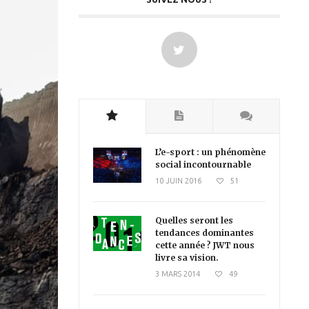
L’e-sport : un phénomène
social incontournable
10 JUIN 2016
51
Quelles seront les
tendances dominantes
cette année ? JWT nous
livre sa vision.
3 MARS 2014
49