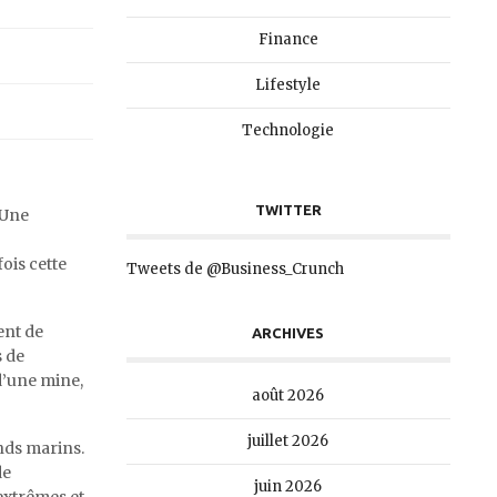
Finance
Lifestyle
Technologie
TWITTER
 Une
ois cette
Tweets de @Business_Crunch
ent de
ARCHIVES
s de
d’une mine,
août 2026
juillet 2026
onds marins.
de
juin 2026
extrêmes et