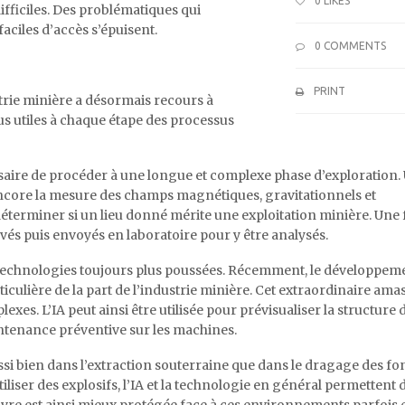
0
LIKES
ifficiles. Des problématiques qui
faciles d’accès s’épuisent.
0 COMMENTS
PRINT
trie minière a désormais recours à
lus utiles à chaque étape des processus
saire de procéder à une longue et complexe phase d’exploration.
encore la mesure des champs magnétiques, gravitationnels et
erminer si un lieu donné mérite une exploitation minière. Une f
evés puis envoyés en laboratoire pour y être analysés.
 technologies toujours plus poussées. Récemment, le développem
articulière de la part de l’industrie minière. Cet extraordinaire ama
es. L’IA peut ainsi être utilisée pour prévisualiser la structure 
ntenance préventive sur les machines.
ussi bien dans l’extraction souterraine que dans le dragage des f
iser des explosifs, l’IA et la technologie en général permettent 
vre est ainsi mieux protégée face à ces environnements parfois 