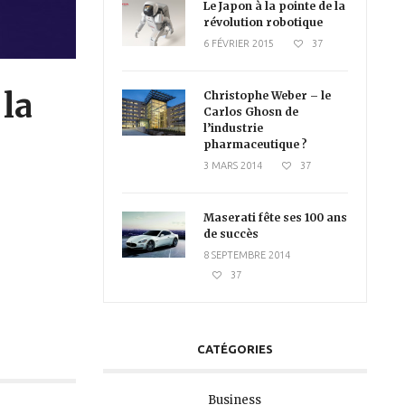
Le Japon à la pointe de la
révolution robotique
6 FÉVRIER 2015
37
la
Christophe Weber – le
Carlos Ghosn de
l’industrie
pharmaceutique ?
3 MARS 2014
37
Maserati fête ses 100 ans
de succès
8 SEPTEMBRE 2014
37
CATÉGORIES
Business