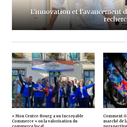
L’innovation et l’avancement d
recherch
« Mon Centre-Bourg a un Incroyable
Comment Ga
Commerce » ou la valorisation du
marché de la
commerce local
perspective