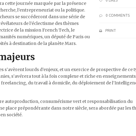
0
LIKES
lera cette journée marquée par la présence
cherche, l’entrepreneuriat ou la politique.
0 COMMENTS
rcheurs se succéderont dans une série de
 révélateurs de l’éclectisme des thèmes
ectrice de la mission French Tech, le
PRINT
humanités numériques, un député de Paris ou
tés à destination de la planète Mars.
 majeurs
s s’avèrent lourds d’enjeux, et un exercice de prospective de ce t
nies, s’avérera tout à la fois complexe et riche en enseignemen
 freelancing, du travail à domicile, du déploiement de l’Intelligen
re autoproduction, consumérisme vert et responsabilisation du
ne place prépondérante dans notre siècle, sera abordée par les 
en société.