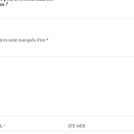
ir ?
ires sont marqués d'un *
IL
*
SITE WEB