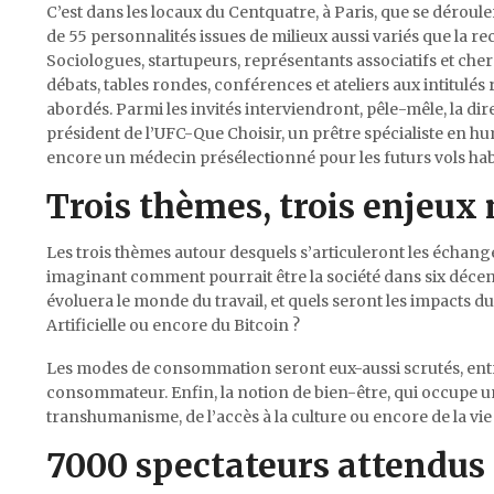
C’est dans les locaux du Centquatre, à Paris, que se dérou
de 55 personnalités issues de milieux aussi variés que la re
Sociologues, startupeurs, représentants associatifs et che
débats, tables rondes, conférences et ateliers aux intitulés
abordés. Parmi les invités interviendront, pêle-mêle, la dir
président de l’UFC-Que Choisir, un prêtre spécialiste en 
encore un médecin présélectionné pour les futurs vols habi
Trois thèmes, trois enjeux
Les trois thèmes autour desquels s’articuleront les échange
imaginant comment pourrait être la société dans six décen
évoluera le monde du travail, et quels seront les impacts du
Artificielle ou encore du Bitcoin ?
Les modes de consommation seront eux-aussi scrutés, ent
consommateur. Enfin, la notion de bien-être, qui occupe u
transhumanisme, de l’accès à la culture ou encore de la vie 
7000 spectateurs attendus