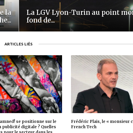
e la
La LGV Lyon-Turin au point mor
e...
fond de...
ARTICLES LIÉS
mned! se positionne sur le
Frédéric Plais, le « monsieur c
 publicité digitale ? Quelles
French Tech
s pour le secteur dans les