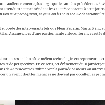
r une audience encore plus large que les années précédentes. Si 
nt attendues cette année dans les 800 m² consacrés à cette journ
n sous un aspect différent, en jumelant les points de vue de personnalité
ont succédé des intervenants tels que Fleur Pellerin, Muriel Pénic
ulian Assange, lors d’une passionnante visioconférence restée d
aboratoires d’idées où se mêlent technologie, entrepreneuriat et
nes et de perspectives. En ce sens, cet évènement du 31 janvier jo
ns de 44 rencontres rythmeront la journée. Visiteurs ou interven
ncer un avenir dont les menaces ne doivent pas occulter les prom