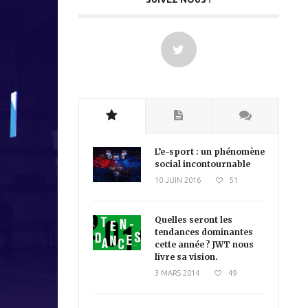
L’e-sport : un phénomène
social incontournable
10 JUIN 2016
51
Quelles seront les
tendances dominantes
cette année ? JWT nous
livre sa vision.
3 MARS 2014
49