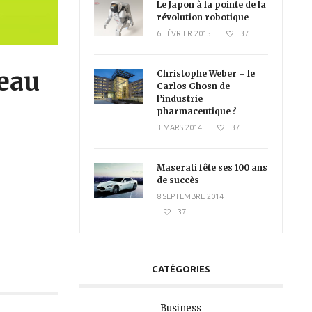
Le Japon à la pointe de la
révolution robotique
6 FÉVRIER 2015
37
veau
Christophe Weber – le
Carlos Ghosn de
l’industrie
pharmaceutique ?
3 MARS 2014
37
Maserati fête ses 100 ans
de succès
8 SEPTEMBRE 2014
37
CATÉGORIES
Business