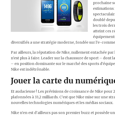
prochaine so
estimations
spectaculair
doublé depu
les trois de
atteint ces 
équipements 
diversifiés a une stratégie moderne, fondée sur l’e-comme
Par ailleurs, la réputation de Nike, nullement entachée par l
n’est plus à faire. Leader sur la chaussure de sport – do
– en position dominante sur le marché des sports d’équipe (f
Nike est indétrônable.
Jouer la carte du numériq
Et audacieuse ! Les prévisions de croissance de Nike pour 20
plafonnées à 33,2 milliards. C’est que Nike mise sur une str
nouvelles technologies numériques et les médias sociaux.
Nike n’en est d’ailleurs pas son premier buzz et possède 