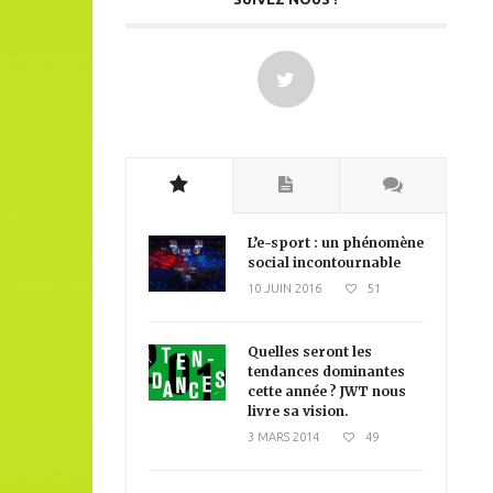
L’e-sport : un phénomène
social incontournable
10 JUIN 2016
51
Quelles seront les
tendances dominantes
cette année ? JWT nous
livre sa vision.
3 MARS 2014
49