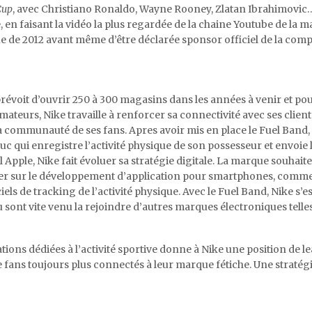
Cup
, avec Christiano Ronaldo, Wayne Rooney, Zlatan Ibrahimovic…
, en faisant la vidéo la plus regardée de la chaine Youtube de la 
 de 2012 avant même d’être déclarée sponsor officiel de la compé
évoit d’ouvrir 250 à 300 magasins dans les années à venir et pour
teurs, Nike travaille à renforcer sa connectivité avec ses clients
a communauté de ses fans. Apres avoir mis en place le Fuel Band,
c qui enregistre l’activité physique de son possesseur et envoie
l Apple, Nike fait évoluer sa stratégie digitale. La marque souhait
er sur le développement d’application pour smartphones, comme 
iels de tracking de l’activité physique. Avec le Fuel Band, Nike s’est
 sont vite venu la rejoindre d’autres marques électroniques telle
ations dédiées à l’activité sportive donne à Nike une position de l
 fans toujours plus connectés à leur marque fétiche. Une stratég