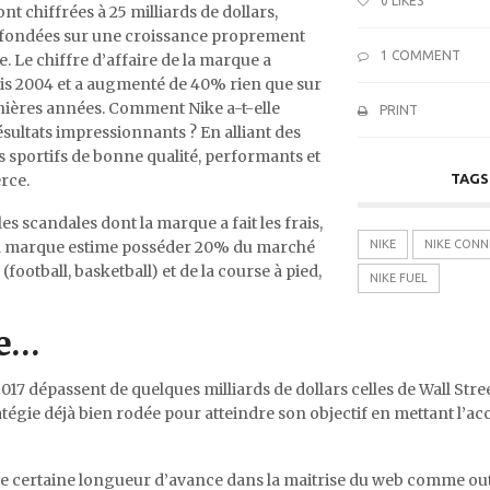
0
LIKES
nt chiffrées à 25 milliards de dollars,
 fondées sur une croissance proprement
1 COMMENT
e. Le chiffre d’affaire de la marque a
is 2004 et a augmenté de 40% rien que sur
rnières années. Comment Nike a-t-elle
PRINT
résultats impressionnants ? En alliant des
sportifs de bonne qualité, performants et
rce.
TAGS
es scandales dont la marque a fait les frais,
nt la marque estime posséder 20% du marché
NIKE
NIKE CONN
ootball, basketball) et de la course à pied,
NIKE FUEL
ue…
17 dépassent de quelques milliards de dollars celles de Wall Stree
atégie déjà bien rodée pour atteindre son objectif en mettant l’acc
une certaine longueur d’avance dans la maitrise du web comme out