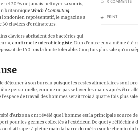
0 COMMENTS
er et 20 % ne jamais nettoyer sa souris,
on britannique
Which ? Computing
.
 londonien représentatif, le magazine a
PRINT
30 claviers d’ordinateurs.
ains claviers abritaient des bactéries qui
eur »,
confirme le microbiologiste
. L’un d’entre eux a même été r
sait de 150 fois la limite tolérable. Cinq fois plus sale qu’un si
ause
it de déjeuner à son bureau puisque les restes alimentaires sont pr
ène personnelle, comme ne pas se laver les mains après être all
e l’espace de travail des hommes serait trois à quatre fois plus sale
sité d’Arizona ont révélé que l’homme est la principale source d
t pour les germes collectés à l’extérieur. De quoi y réfléchir à d
us ou d’attraper à pleine main la barre du métro sur le chemin du 