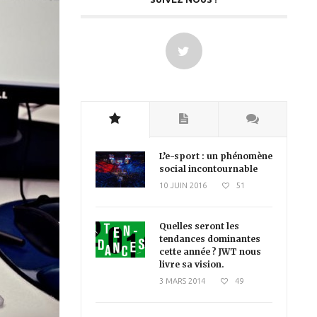
L’e-sport : un phénomène
social incontournable
10 JUIN 2016
51
Quelles seront les
tendances dominantes
cette année ? JWT nous
livre sa vision.
3 MARS 2014
49