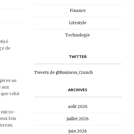
Finance
Lifestyle
Technologie
etiré
ège de
TWITTER
Tweets de @Business_Crunch
opices au
é aux
ARCHIVES
 que celui
août 2026
e micro-
eux fois
juillet 2026
bureau.
juin 2026