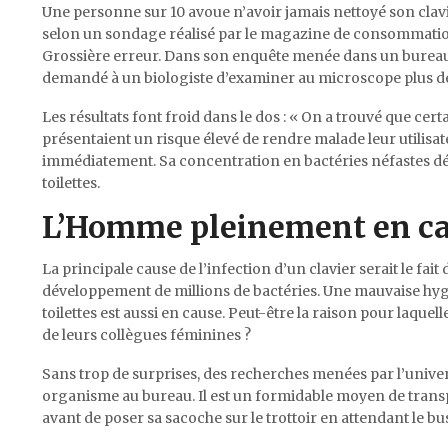
Une personne sur 10 avoue n’avoir jamais nettoyé son clavi
selon un sondage réalisé par le magazine de consommati
Grossière erreur. Dans son enquête menée dans un bureau
demandé à un biologiste d’examiner au microscope plus de 
Les résultats font froid dans le dos : « On a trouvé que cert
présentaient un risque élevé de rendre malade leur utilisat
immédiatement. Sa concentration en bactéries néfastes dépas
toilettes.
L’Homme pleinement en c
La principale cause de l’infection d’un clavier serait le fa
développement de millions de bactéries. Une mauvaise hygi
toilettes est aussi en cause. Peut-être la raison pour laquell
de leurs collègues féminines ?
Sans trop de surprises, des recherches menées par l’univer
organisme au bureau. Il est un formidable moyen de transpor
avant de poser sa sacoche sur le trottoir en attendant le b