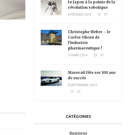
Le Japon à la pointe de la
révolution robotique
6 FÉVRIER 2015
37
Christophe Weber – le
Carlos Ghosn de
l’industrie
pharmaceutique ?
3 MARS 2014
37
Maserati fête ses 100 ans
de succès
8 SEPTEMBRE 2014
37
CATÉGORIES
Business