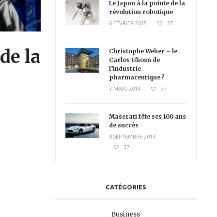
Le Japon à la pointe de la
révolution robotique
6 FÉVRIER 2015
37
de la
Christophe Weber – le
Carlos Ghosn de
l’industrie
pharmaceutique ?
3 MARS 2014
37
Maserati fête ses 100 ans
de succès
8 SEPTEMBRE 2014
37
CATÉGORIES
Business