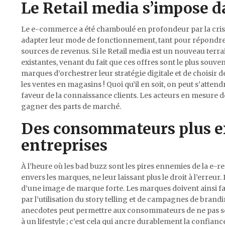
Le Retail media s’impose d
Le e-commerce a été chamboulé en profondeur par la crise. S
adapter leur mode de fonctionnement, tant pour répondre
sources de revenus. Si le Retail media est un nouveau terrai
existantes, venant du fait que ces offres sont le plus sou
marques d’orchestrer leur stratégie digitale et de choisir d
les ventes en magasins ! Quoi qu’il en soit, on peut s’atte
faveur de la connaissance clients. Les acteurs en mesure d
gagner des parts de marché.
Des consommateurs plus exi
entreprises
À l’heure où les bad buzz sont les pires ennemies de la e-r
envers les marques, ne leur laissant plus le droit à l’erreur
d’une image de marque forte. Les marques doivent ainsi fa
par l’utilisation du story telling et de campagnes de brandin
anecdotes peut permettre aux consommateurs de ne pas s
à un lifestyle ; c’est cela qui ancre durablement la confi