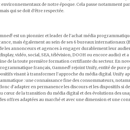
x et environnementaux de notre époque. Cela passe notamment pa
ais qui se doit d’être respectée.
mned! est un pionnier et leader de l’achat média programmatiqu
France, mais également au sein de ses 6 bureaux internationaux (
 aide les annonceurs et agences à engager durablement leur audie
isplay, vidéo, social, SEA, télévision, DOOH ou encore audio) et a f
igine de la toute première formation certifiante du secteur. En no
rogrammatique français, Gamned! rejoint Unify, entité de pure pl
spositifs visant à transformer l’approche du média digital. Unify a
rogrammatique : une connaissance fine des consommateurs, notam
 donc d’adapter en permanence les discours et les dispositifs si d
u cœur de la transition du média digital et des évolutions des us
des offres adaptées au marché et avec une dimension et une con