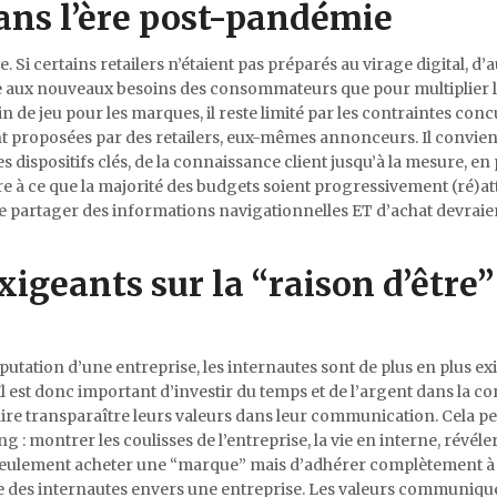
ans l’ère post-pandémie
i certains retailers n’étaient pas préparés au virage digital, d’a
 aux nouveaux besoins des consommateurs que pour multiplier 
n de jeu pour les marques, il reste limité par les contraintes conc
vent proposées par des retailers, eux-mêmes annonceurs. Il convie
es dispositifs clés, de la connaissance client jusqu’à la mesure, en
ndre à ce que la majorité des budgets soient progressivement (ré)a
e partager des informations navigationnelles ET d’achat devraien
geants sur la “raison d’être”
eputation d’une entreprise, les internautes sont de plus en plus e
. Il est donc important d’investir du temps et de l’argent dans la c
ire transparaître leurs valeurs dans leur communication. Cela pe
g : montrer les coulisses de l’entreprise, la vie en interne, révéler
eulement acheter une “marque” mais d’adhérer complètement à 
ance des internautes envers une entreprise. Les valeurs communiq