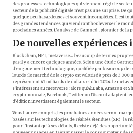
des prouesses technologiques qui viennent régir le secteu
secteur de la publicité digitale n’est pas une surprise. De 
quelque peu hasardeuses et souvent incomplètes. Il est to
des grandes tendances qui viendront bouleverser le monde d
prochaines années. L’analyse de Gamned!, pionnier de la 
De nouvelles expériences
Blockchain, NFT, metaverse… beaucoup de termes propres à 
pas il y a encore quelques années. Selon une étude Gartn
d’engouement technologique, qualifiée par beaucoup de re
lourds : le marché de la crypto est valorisé à près de 3 000 
représentent 41 milliards de dollars et d’ici 2024, le metav
s’intéressent au metaverse : alors qu’AliBaba, Amazon et
cryptomonnaie, Facebook, Twitter ou Discord adaptent leur
d’édition investissent également le secteur.
Vous l’aurez compris, les prochaines années seront marqu
basées sur les technologies de réalités étendues (XR) : la réa
pour l’instant qu’à ses débuts, il existe déjà des opportuni
nouveaux usages en faisant passer le consommateur de spe