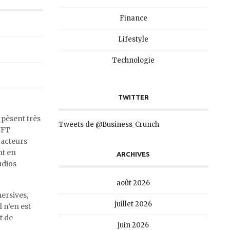
Finance
Lifestyle
Technologie
TWITTER
 pèsent très
Tweets de @Business_Crunch
 NFT
 acteurs
nt en
ARCHIVES
udios
août 2026
ersives,
juillet 2026
l n’en est
t de
juin 2026