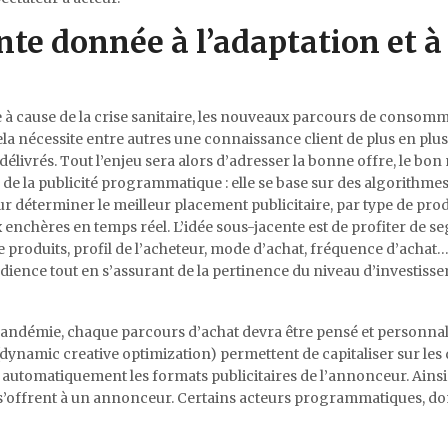
e donnée à l’adaptation et à 
ie à cause de la crise sanitaire, les nouveaux parcours de consom
la nécessite entre autres une connaissance client de plus en plus 
délivrés. Tout l’enjeu sera alors d’adresser la bonne offre, le bo
 de la publicité programmatique : elle se base sur des algorithme
ur déterminer le meilleur placement publicitaire, par type de prod
ux enchères en temps réel. L’idée sous-jacente est de profiter de 
 de produits, profil de l’acheteur, mode d’achat, fréquence d’achat
udience tout en s’assurant de la pertinence du niveau d’investis
 pandémie, chaque parcours d’achat devra être pensé et personnal
(dynamic creative optimization) permettent de capitaliser sur les 
r automatiquement les formats publicitaires de l’annonceur. Ainsi 
ves s’offrent à un annonceur. Certains acteurs programmatiques, 