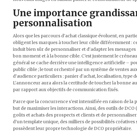
Une importance grandissant
personnalisation
Alors que les parcours d’achat classique évoluent, en part
obligent les marques à toucher leur cible différemment : ce
induit bien sûr de personnaliser et d’adapter les messages 
bon moment et à la bonne cible. C’est justement le créneau
général se cache derrière une intelligence artificielle – po
public cible ; le tout orchestré par un système de ventes a
d’audience particuliers : panier d’achat, localisation, type
L’annonceur aura alors la certitude de toucher la bonne a
par rapport aux objectifs de communication fixés.
Parce que la concurrence s’est intensifiée en raison de la
but de maximiser les interactions. Ainsi, des outils de DCO 
goûts et achats des prospects et clients et de personnalise
d’un template unique, des milliers de possibilités créati
possèdent leur propre technologie de DCO propriétaire.