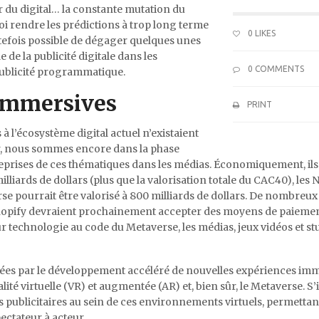
r du digital… la constante mutation du
quoi rendre les prédictions à trop long terme
0
LIKES
utefois possible de dégager quelques unes
e la publicité digitale dans les
0 COMMENTS
publicité programmatique.
 immersives
PRINT
l’écosystème digital actuel n’existaient
er, nous sommes encore dans la phase
prises de ces thématiques dans les médias. Économiquement, ils
milliards de dollars (plus que la valorisation totale du CAC40), les
erse pourrait être valorisé à 800 milliards de dollars. De nombreux
 Shopify devraient prochainement accepter des moyens de paieme
 technologie au code du Metaverse, les médias, jeux vidéos et st
ées par le développement accéléré de nouvelles expériences imm
lité virtuelle (VR) et augmentée (AR) et, bien sûr, le Metaverse. S’i
tés publicitaires au sein de ces environnements virtuels, permettan
ctateur à acteur.