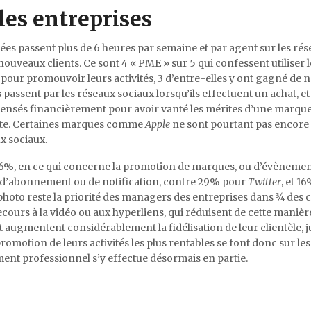
les entreprises
es passent plus de 6 heures par semaine et par agent sur les ré
nouveaux clients. Ce sont 4 « PME » sur 5 qui confessent utiliser l
 pour promouvoir leurs activités, 3 d’entre-elles y ont gagné de
passent par les réseaux sociaux lorsqu’ils effectuent un achat, et 
nsés financièrement pour avoir vanté les mérites d’une marque
rite. Certaines marques comme
Apple
ne sont pourtant pas encore
x sociaux.
86%, en ce qui concerne la promotion de marques, ou d’évènement
s d’abonnement ou de notification, contre 29% pour
Twitter
, et 1
 photo reste la priorité des managers des entreprises dans ¾ des c
ours à la vidéo ou aux hyperliens, qui réduisent de cette manièr
t augmentent considérablement la fidélisation de leur clientèle, 
 promotion de leurs activités les plus rentables se font donc sur le
ent professionnel s’y effectue désormais en partie.