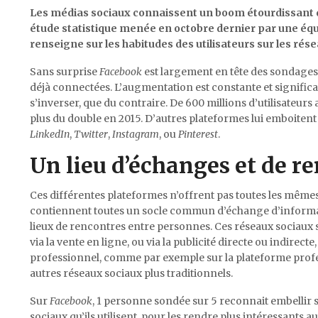
Les médias sociaux connaissent un boom étourdissant d
étude statistique menée en octobre dernier par une éq
renseigne sur les habitudes des utilisateurs sur les rés
Sans surprise
Facebook
est largement en tête des sondages,
déjà connectées. L’augmentation est constante et significa
s’inverser, que du contraire. De 600 millions d’utilisateurs 
plus du double en 2015. D’autres plateformes lui emboitent
LinkedIn
,
Twitter
,
Instagram
, ou
Pinterest
.
Un lieu d’échanges et de r
Ces différentes plateformes n’offrent pas toutes les mêmes fa
contiennent toutes un socle commun d’échange d’informat
lieux de rencontres entre personnes. Ces réseaux sociaux 
via la vente en ligne, ou via la publicité directe ou indirec
professionnel, comme par exemple sur la plateforme prof
autres réseaux sociaux plus traditionnels.
Sur
Facebook
, 1 personne sondée sur 5 reconnait embellir 
sociaux qu’ils utilisent, pour les rendre plus intéressants