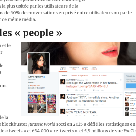
la plus usitée par les utilisateurs de la
 de 50% de conversations en privé entre utilisateurs ou par le
nt ce même média.
les « people »
et le
ur
de
a
ons
de la
e blockbuster
Jurassic World
sorti en 2015 a défié les statistiques e
s de « tweets » et 654 000 « re-tweets », et 5,8 millions de vue
YouTu