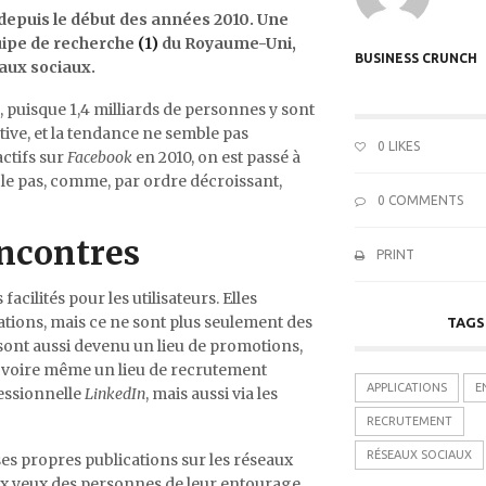
epuis le début des années 2010. Une
uipe de recherche
(1)
du Royaume-Uni,
BUSINESS CRUNCH
eaux sociaux.
 puisque 1,4 milliards de personnes y sont
tive, et la tendance ne semble pas
0
LIKES
actifs sur
Facebook
en 2010, on est passé à
 le pas, comme, par ordre décroissant,
0 COMMENTS
encontres
PRINT
cilités pour les utilisateurs. Elles
ions, mais ce ne sont plus seulement des
TAGS
sont aussi devenu un lieu de promotions,
te, voire même un lieu de recrutement
APPLICATIONS
E
essionnelle
LinkedIn
, mais aussi via les
RECRUTEMENT
RÉSEAUX SOCIAUX
ses propres publications sur les réseaux
 aux yeux des personnes de leur entourage.