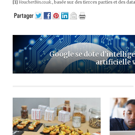
[1]
VoucherBin.co.uk
., basée sur des tierces parties et des d
Google se dote d’intellig
artificielle v