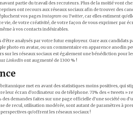
navant partie du travail des recruteurs. Plus de la moitié vont ch
reprises ont recours aux réseaux sociaux afin de trouver des can
 épluchent vos pages
Instagram
ou
Twitter
, car elles estiment qu’el
vie, de votre créativité, de votre façon de vous exprimer par écrit
ême à vos contacts indésirables.
s d’être analysés par votre futur employeur. Gare aux candidats p
simple photo en avatar, ou un commentaire en apparence anodin pe
urs sur les réseaux sociaux est également une bénédiction pour le
sur
LinkedIn
ont augmenté de 1300 % !
ance
ritannique met en avant des statistiques moins positives, qui sti
ère leur écran d’ordinateur ou de téléphone. 71% des « tweets » re
 des demandes faites sur une page officielle d’une société ou d
ise de recul, utilisation modérée, sont autant de paramètres à pr
rspectives qu’offrent les réseaux sociaux !