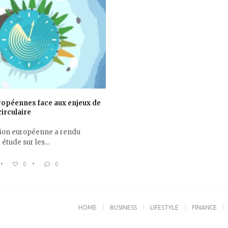
opéennes face aux enjeux de
irculaire
on européenne a rendu
étude sur les...
•
0
•
0
HOME
BUSINESS
LIFESTYLE
FINANCE