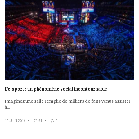
L’e-sport : un phénomène social incontournable
Imaginez une salle remplie de milliers de fans venus assister
à...
10 JUIN 2016
•
51
•
0